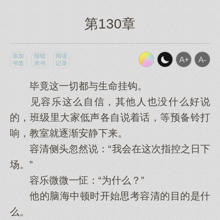
第130章
添加
报错
阅读
书签
求书
记录
毕竟这一切都与生命挂钩。
见容乐这么自信，其他人也没什么好说
的，班级里大家低声各自说着话，等预备铃打
响，教室就逐渐安静下来。
容清侧头忽然说：“我会在这次指控之日下
场。”
容乐微微一怔：“为什么？”
他的脑海中顿时开始思考容清的目的是什
么。