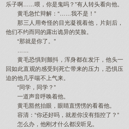
乐子啊……喂，你是鬼吗？”有人转头看向他。
黄毛急忙辩解：“……我不是！”
那三人用奇怪的目光凝视着他，片刻后，
他们不约而同的露出诡异的笑脸。
“那就是你了。”
……
黄毛恐惧到颤抖，浑身都在发汗，他头一
回如此直观的感受到死亡带来的压力，恐惧压
迫的他几乎喘不上气来。
“同学，同学？”
一道声音呼唤着他。
黄毛豁然抬眼，眼睛直愣愣的看着他。
容清：“你还好吗，就差你没有指控了？”
怎么办，他刚才什么都没听见。