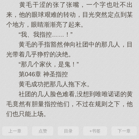
黄毛干涩的张了张嘴，一个字也吐不出
来，他的眼球艰难的转动，目光突然定点到某
个地方，眼睛渐渐亮了起来。
“我、我指控……！”
黄毛的手指豁然伸向社团中的那几人，目
光带着几乎狰狞的决绝。
“那几个家伙，是鬼！”
第046章 神圣指控
黄毛成功把那几人拖下水。
社团的几人脸色难看,没想到唯唯诺诺的黄
毛竟然有胆量指控他们，不过在规则之下，他
们也只能上场。
上一章
点赞
目录
+书签
下一章