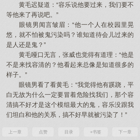
黄毛迟疑道：“容乐说他要过来，我们要不
等他来了再说吧。”
眼镜男闻言皱眉：“他一个人在校园里晃
悠，就不怕被鬼污染吗？谁知道待会儿过来的
是人还是鬼？”
黄毛哑口无言，张威也觉得有道理：“他是
不是来找容清的？他看起来总像是知道很多的
样子。”
眼镜男看了看黄毛：“我觉得他有蹊跷，平
白无故为什么一定要冒着危险找我们，那个容
清搞不好才是这个模组最大的鬼，容乐没跟我
们坦白和他的关系，搞不好早就被污染了！”
上一章
点赞
目录
+书签
下一章