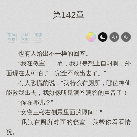
第142章
添加
报错
阅读
书签
求书
记录
也有人给出不一样的回答。
“我在教室……靠，我只是想上自习啊，外
面现在太可怕了，完全不敢出去了。”
有人恐慌的说：“我特么在厕所，哪位神仙
能救我出去，我好像听见滴答滴答的声音了！”
“你在哪儿？”
“女寝三楼右侧最里面的隔间！”
“我就在厕所对面的寝室，我帮你看看情
况。”