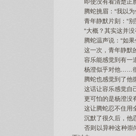
即使没有看清楚正脸
腾蛇挑眉：“我以为你
青年静默片刻：“别墅
“大概？其实这并没有
腾蛇温声说：“如果你
这一次，青年静默的
容乐能感觉到有一道
杨澄似乎对他……很
腾蛇也感觉到了他微妙
这话让容乐感觉自己
更可怕的是杨澄没有
这让腾蛇忍不住用全新
沉默了很久后，他忍不
否则以异种这种崇尚