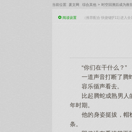
当前位置:
废文网
综合其他
>
时空回溯后成为救世
阅读
设置
（推荐配合 快捷键[F11] 进
“你们在干什么？”
一道声音打断了腾蛇
容乐循声看去。
比起腾蛇成熟男人的
年时期。
他的身姿挺拔，帽檐
条。