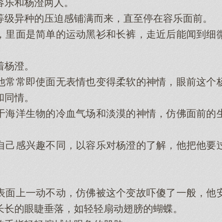
乐和杨澄两人。
级异种的压迫感铺满而来，直至停在容乐面前。
里面是简单的运动黑衫和长裤，走近后能闻到细微
杨澄。
常常即使面无表情也变得柔软的神情，眼前这个杨
和同情。
海洋生物的冷血气场和淡漠的神情，仿佛面前的生
己感兴趣不同，以容乐对杨澄的了解，他把他要过
。
面上一动不动，仿佛被这个变故吓傻了一般，他安
长长的眼睫垂落，如轻轻扇动翅膀的蝴蝶。