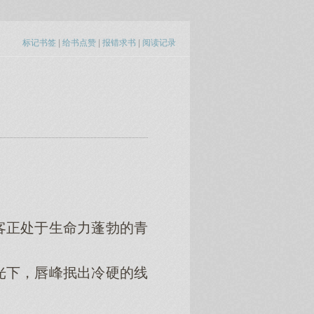
标记书签
|
给书点赞
|
报错求书
|
阅读记录
正处于生命力蓬勃的青
下，唇峰抿出冷硬的线