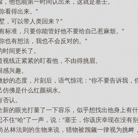
，他也能第一时间认出来，这就是塞壬。
看得出来。”
，可以带人类回来？”
标准，只要你能管好他不要给自己惹麻烦。”
也有想法，我也不会反对的。”
时间更长了。
视线正紧紧的盯着他，不由得挑眉。
感兴趣。
的态度，片刻后，语气惊诧：“你不要告诉我，你
仿佛是什么红颜祸水。
否认。
的眼光打量了一下容乐，似乎想找出他身上有什
住“哈”了一声，说：“塞壬，你该庆幸现在没有别
丛林法则的生物来说，猎物被觊觎一律视为挑衅，