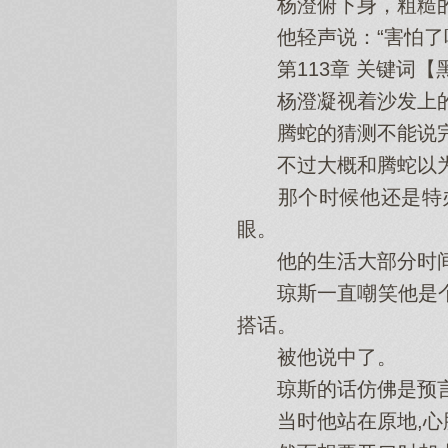
杨澄俯下身，粗糙的
他轻声说：“害怕了
第113章 关键词【
杨澄凝视着沙发上的
腾蛇的猜测不能说完
不过大概和腾蛇以为
那个时候他还是特办
眼。
他的生活大部分时间都
琼斯一直嘲笑他是个呆
搭话。
被他说中了。
琼斯的话仿佛是预言
当时他站在原地,心脏