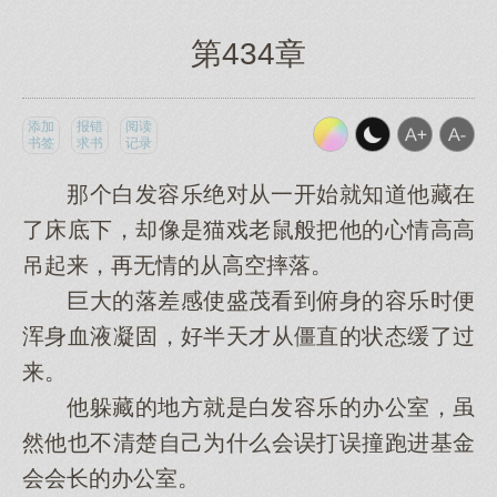
第434章
添加
报错
阅读
书签
求书
记录
那个白发容乐绝对从一开始就知道他藏在
了床底下，却像是猫戏老鼠般把他的心情高高
吊起来，再无情的从高空摔落。
巨大的落差感使盛茂看到俯身的容乐时便
浑身血液凝固，好半天才从僵直的状态缓了过
来。
他躲藏的地方就是白发容乐的办公室，虽
然他也不清楚自己为什么会误打误撞跑进基金
会会长的办公室。